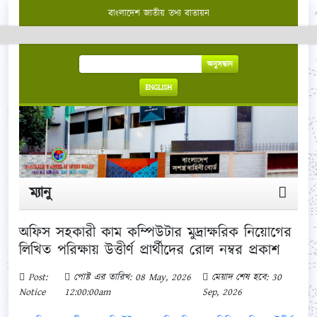
বাংলাদেশ জাতীয় তথ্য বাতায়ন
অনুসন্ধান
ENGLISH
ম্যানু
অফিস সহকারী কাম কম্পিউটার মুদ্রাক্ষরিক নিয়োগের
লিখিত পরিক্ষায় উত্তীর্ণ প্রার্থীদের রোল নম্বর প্রকাশ
Post:
পোষ্ট এর তারিখ: 08 May, 2026
মেয়াদ শেষ হবে: 30
Notice
12:00:00am
Sep, 2026