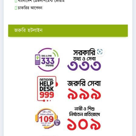
বাংলাদেশ ডেভলাপমেন্ট ফোরাম
চাকরির আবেদন
জরুরি হটলাইন