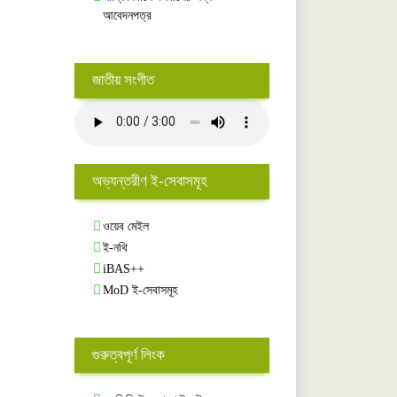
আবেদনপত্র
জাতীয় সংগীত
অভ্যন্তরীণ ই-সেবাসমূহ
ওয়েব মেইল
ই-নথি
iBAS++
MoD ই-সেবাসমূহ
গুরুত্বপূর্ণ লিংক