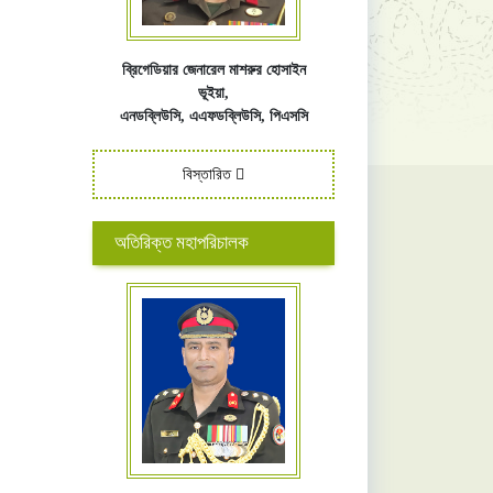
ব্রিগেডিয়ার জেনারেল মাশরুর হোসাইন
ভূইয়া,
এনডব্লিউসি,
এএফ
ডব্লিউসি,
পিএসসি
বিস্তারিত
অতিরিক্ত মহাপরিচালক