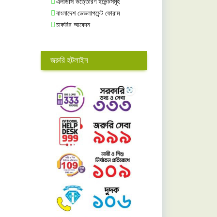
এলডিসি উত্তোরণ ইভেন্টসমূহ
বাংলাদেশ ডেভলাপমেন্ট ফোরাম
চাকরির আবেদন
জরুরি হটলাইন