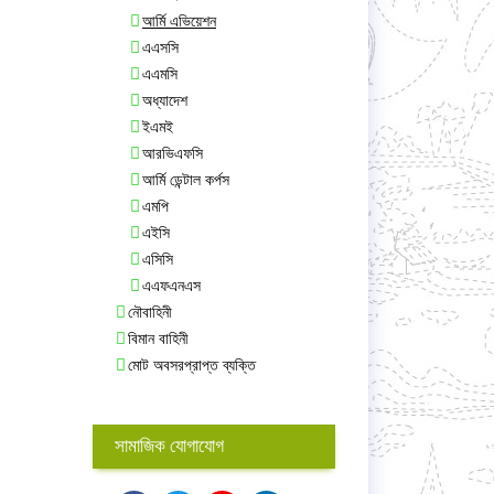
আর্মি এভিয়েশন
এএসসি
এএমসি
অধ্যাদেশ
ইএমই
আরভিএফসি
আর্মি ডেন্টাল কর্পস
এমপি
এইসি
এসিসি
এএফএনএস
নৌবাহিনী
বিমান বাহিনী
মোট অবসরপ্রাপ্ত ব্যক্তি
সামাজিক যোগাযোগ