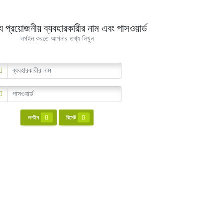
য প্রয়োজনীয় ব্যবহারকারীর নাম এবং পাসওয়ার্ড
লগইন করতে আপনার তথ্য লিখুন
লগইন
রিসেট