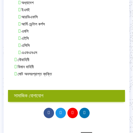
অধ্যাদেশ
ইএমই
আরভিএফসি
আর্মি ডেন্টাল কর্পস
এমপি
এইসি
এসিসি
এএফএনএস
নৌবাহিনী
বিমান বাহিনী
মোট অবসরপ্রাপ্ত ব্যক্তি
সামাজিক যোগাযোগ