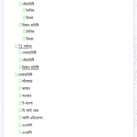
নৌবাহিনী
সৈনিক
বিধবা
বিমান বাহিনী
সৈনিক
বিধবা
71 পর্যন্ত
সেনাবাহিনী
নৌবাহিনী
বিমান বাহিনী
সেনাবাহিনী
সাঁজোয়া
কামান
সংকেত
ই-বাংলা
বি আই আর
আর্মি এভিয়েশন
এএসসি
এএমসি