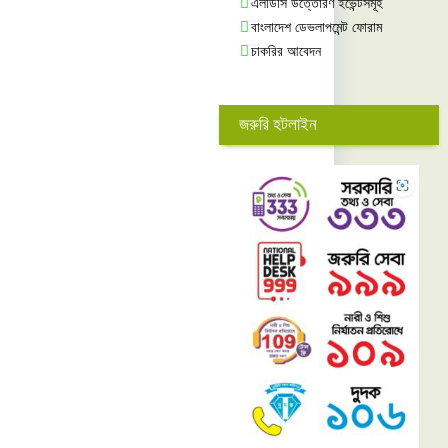
এলডিসি উত্তোরণ ইভেন্টসমূহ
বাংলাদেশ ডেভলাপমেন্ট ফোরাম
চাকরির আবেদন
জরুরি হটলাইন