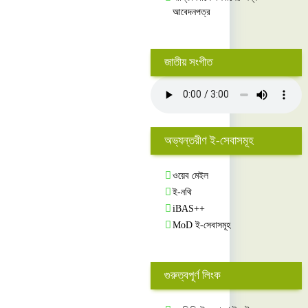
আবেদনপত্র
জাতীয় সংগীত
অভ্যন্তরীণ ই-সেবাসমূহ
ওয়েব মেইল
ই-নথি
iBAS++
MoD ই-সেবাসমূহ
গুরুত্বপূর্ণ লিংক