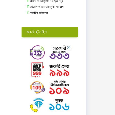
এলডিসি উত্তোরণ ইভেন্টসমূহ
বাংলাদেশ ডেভলাপমেন্ট ফোরাম
চাকরির আবেদন
জরুরি হটলাইন