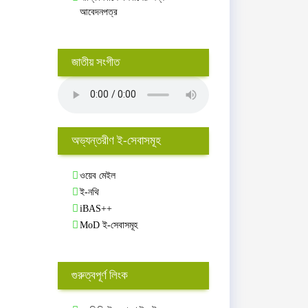
আবেদনপত্র
জাতীয় সংগীত
অভ্যন্তরীণ ই-সেবাসমূহ
ওয়েব মেইল
ই-নথি
iBAS++
MoD ই-সেবাসমূহ
গুরুত্বপূর্ণ লিংক