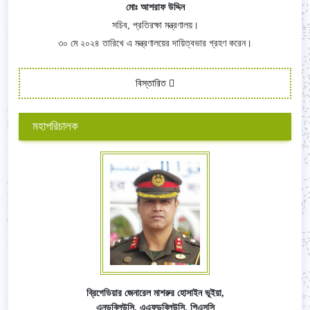
মোঃ আশরাফ উদ্দিন
সচিব, প্রতিরক্ষা মন্ত্রণালয়।
৩০ মে ২০২৪ তারিখে এ মন্ত্রণালয়ের দায়িত্বভার গ্রহণ করেন।
বিস্তারিত
মহাপরিচালক
ব্রিগেডিয়ার জেনারেল মাশরুর হোসাইন ভূইয়া,
এনডব্লিউসি,
এএফ
ডব্লিউসি,
পিএসসি