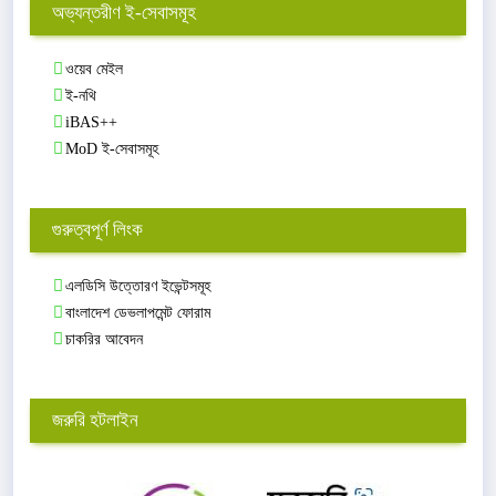
অভ্যন্তরীণ ই-সেবাসমূহ
ওয়েব মেইল
ই-নথি
iBAS++
MoD ই-সেবাসমূহ
গুরুত্বপূর্ণ লিংক
এলডিসি উত্তোরণ ইভেন্টসমূহ
বাংলাদেশ ডেভলাপমেন্ট ফোরাম
চাকরির আবেদন
জরুরি হটলাইন