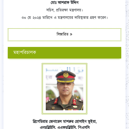
মোঃ আশরাফ উদ্দিন
সচিব, প্রতিরক্ষা মন্ত্রণালয়।
৩০ মে ২০২৪ তারিখে এ মন্ত্রণালয়ের দায়িত্বভার গ্রহণ করেন।
বিস্তারিত
মহাপরিচালক
ব্রিগেডিয়ার জেনারেল মাশরুর হোসাইন ভূইয়া,
এনডব্লিউসি,
এএফ
ডব্লিউসি,
পিএসসি