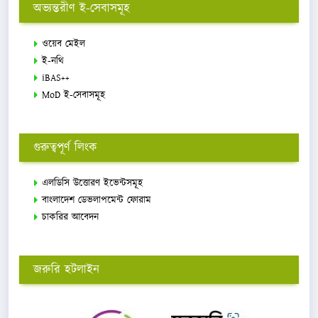
অভ্যন্তরীণ ই-সেবাসমূহ
ওয়েব মেইল
ই-নথি
iBAS++
MoD ই-সেবাসমূহ
গুরুত্বপূর্ণ লিংক
এলডিসি উত্তোরণ ইভেন্টসমূহ
বাংলাদেশ ডেভলাপমেন্ট ফোরাম
চাকরির আবেদন
জরুরি হটলাইন