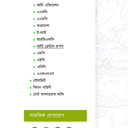
আর্মি এভিয়েশন
এএসসি
এএমসি
অধ্যাদেশ
ইএমই
আরভিএফসি
আর্মি ডেন্টাল কর্পস
এমপি
এইসি
এসিসি
এএফএনএস
নৌবাহিনী
বিমান বাহিনী
মোট অবসরপ্রাপ্ত ব্যক্তি
সামাজিক যোগাযোগ