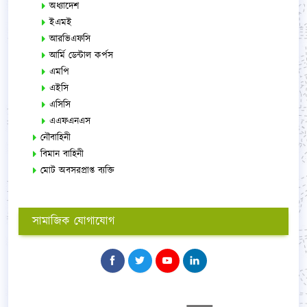
অধ্যাদেশ
ইএমই
আরভিএফসি
আর্মি ডেন্টাল কর্পস
এমপি
এইসি
এসিসি
এএফএনএস
নৌবাহিনী
বিমান বাহিনী
মোট অবসরপ্রাপ্ত ব্যক্তি
সামাজিক যোগাযোগ