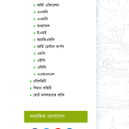
আর্মি এভিয়েশন
এএসসি
এএমসি
অধ্যাদেশ
ইএমই
আরভিএফসি
আর্মি ডেন্টাল কর্পস
এমপি
এইসি
এসিসি
এএফএনএস
নৌবাহিনী
বিমান বাহিনী
মোট অবসরপ্রাপ্ত ব্যক্তি
সামাজিক যোগাযোগ