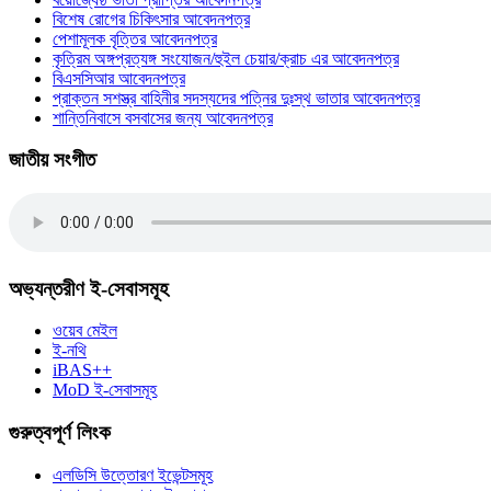
বিশেষ রোগের চিকিৎসার আবেদনপত্র
পেশামূলক বৃত্তির আবেদনপত্র
কৃত্রিম অঙ্গপ্রত্যঙ্গ সংযোজন/হুইল চেয়ার/ক্রাচ এর আবেদনপত্র
বিএসসিআর আবেদনপত্র
প্রাক্তন সশস্ত্র বাহিনীর সদস্যদের পত্নির দুঃস্থ ভাতার আবেদনপত্র
শান্তিনিবাসে বসবাসের জন্য আবেদনপত্র
জাতীয় সংগীত
অভ্যন্তরীণ ই-সেবাসমূহ
ওয়েব মেইল
ই-নথি
iBAS++
MoD ই-সেবাসমূহ
গুরুত্বপূর্ণ লিংক
এলডিসি উত্তোরণ ইভেন্টসমূহ