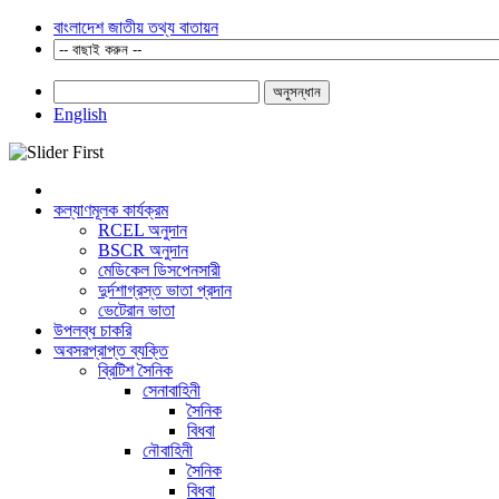
বাংলাদেশ জাতীয় তথ্য বাতায়ন
অনুসন্ধান
English
কল্যাণমূলক কার্যক্রম
RCEL অনুদান
BSCR অনুদান
মেডিকেল ডিসপেনসারী
দুর্দশাগ্রস্ত ভাতা প্রদান
ভেটেরান ভাতা
উপলব্ধ চাকরি
অবসরপ্রাপ্ত ব্যক্তি
ব্রিটিশ সৈনিক
সেনাবাহিনী
সৈনিক
বিধবা
নৌবাহিনী
সৈনিক
বিধবা