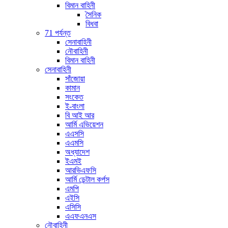
বিমান বাহিনী
সৈনিক
বিধবা
71 পর্যন্ত
সেনাবাহিনী
নৌবাহিনী
বিমান বাহিনী
সেনাবাহিনী
সাঁজোয়া
কামান
সংকেত
ই-বাংলা
বি আই আর
আর্মি এভিয়েশন
এএসসি
এএমসি
অধ্যাদেশ
ইএমই
আরভিএফসি
আর্মি ডেন্টাল কর্পস
এমপি
এইসি
এসিসি
এএফএনএস
নৌবাহিনী