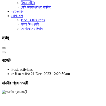
বিমান বাহিনী
মোট অবসরপ্রাপ্ত ব্যক্তি
আইন/বিধি
যোগাযোগ
BASB সদর দপ্তর
সকল ডিএএসবি
যোগাযোগের ঠিকানা
ম্যানু
বাজেট
Post: activities
পোষ্ট এর তারিখ: 21 Dec, 2023 12:20:50am
মাননীয় প্রধানমন্ত্রী