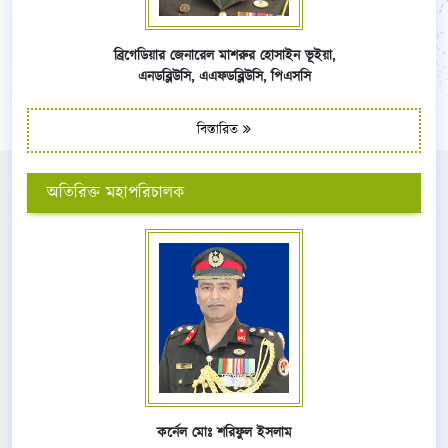
ব্রিগেডিয়ার জেনারেল মাশরুর হোসাইন ভূইয়া,
এনডব্লিউসি,
এএফ
ডব্লিউসি,
পিএসসি
বিস্তারিত
অতিরিক্ত মহাপরিচালক
কর্নেল মোঃ শরিফুল ইসলাম