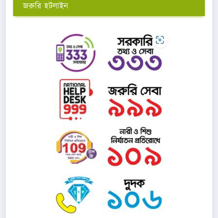
জরুরি হটলাইন