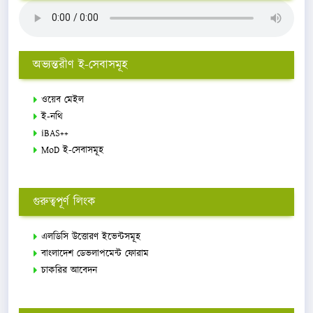
অভ্যন্তরীণ ই-সেবাসমূহ
ওয়েব মেইল
ই-নথি
iBAS++
MoD ই-সেবাসমূহ
গুরুত্বপূর্ণ লিংক
এলডিসি উত্তোরণ ইভেন্টসমূহ
বাংলাদেশ ডেভলাপমেন্ট ফোরাম
চাকরির আবেদন