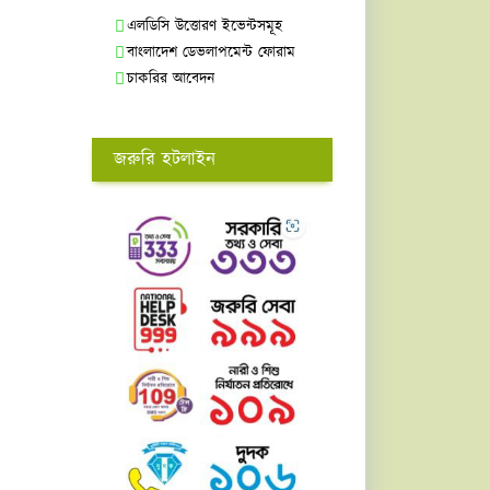
এলডিসি উত্তোরণ ইভেন্টসমূহ
বাংলাদেশ ডেভলাপমেন্ট ফোরাম
চাকরির আবেদন
জরুরি হটলাইন