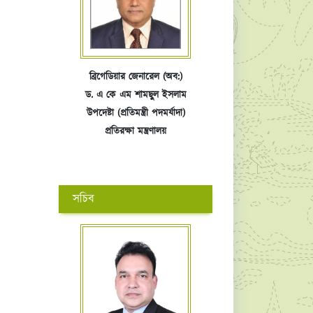
ব্রিগেডিয়ার জেনারেল (অব:)
ড. এ কে এম শামছুল ইসলাম
উপদেষ্টা (প্রতিমন্ত্রী পদমর্যাদা)
প্রতিরক্ষা মন্ত্রণালয়
সচিব