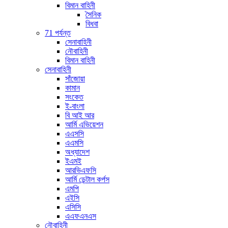
বিমান বাহিনী
সৈনিক
বিধবা
71 পর্যন্ত
সেনাবাহিনী
নৌবাহিনী
বিমান বাহিনী
সেনাবাহিনী
সাঁজোয়া
কামান
সংকেত
ই-বাংলা
বি আই আর
আর্মি এভিয়েশন
এএসসি
এএমসি
অধ্যাদেশ
ইএমই
আরভিএফসি
আর্মি ডেন্টাল কর্পস
এমপি
এইসি
এসিসি
এএফএনএস
নৌবাহিনী