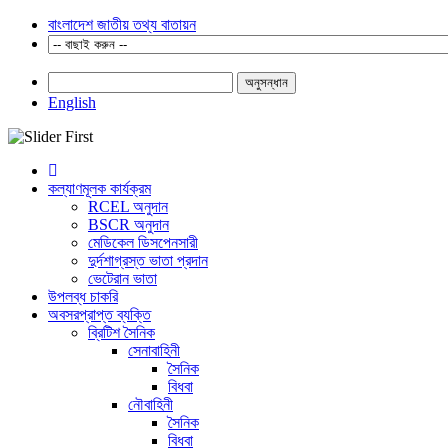
বাংলাদেশ জাতীয় তথ্য বাতায়ন
অনুসন্ধান
English
কল্যাণমূলক কার্যক্রম
RCEL অনুদান
BSCR অনুদান
মেডিকেল ডিসপেনসারী
দুর্দশাগ্রস্ত ভাতা প্রদান
ভেটেরান ভাতা
উপলব্ধ চাকরি
অবসরপ্রাপ্ত ব্যক্তি
ব্রিটিশ সৈনিক
সেনাবাহিনী
সৈনিক
বিধবা
নৌবাহিনী
সৈনিক
বিধবা